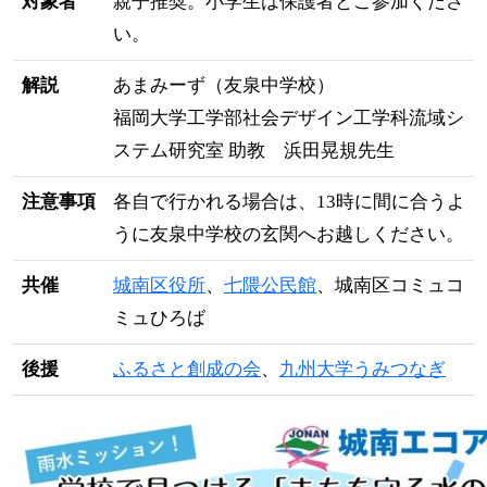
対象者
親子推奨。小学生は保護者とご参加くださ
い。
解説
あまみーず（友泉中学校）
福岡大学工学部社会デザイン工学科流域シ
ステム研究室 助教 浜田晃規先生
注意事項
各自で行かれる場合は、13時に間に合うよ
うに友泉中学校の玄関へお越しください。
共催
城南区役所
、
七隈公民館
、城南区コミュコ
ミュひろば
後援
ふるさと創成の会
、
九州大学うみつなぎ